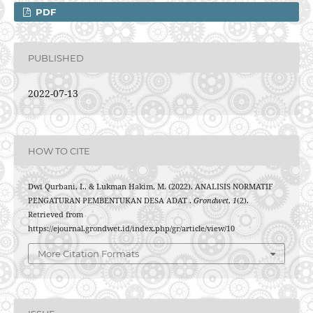
PDF
PUBLISHED
2022-07-13
HOW TO CITE
Dwi Qurbani, I., & Lukman Hakim, M. (2022). ANALISIS NORMATIF
PENGATURAN PEMBENTUKAN DESA ADAT .
Grondwet
,
1
(2).
Retrieved from
https://ejournal.grondwet.id/index.php/gr/article/view/10
More Citation Formats