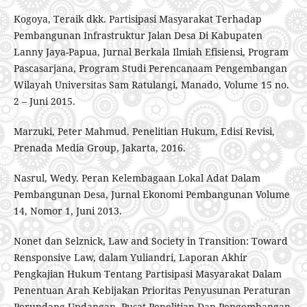
Kogoya, Teraik dkk. Partisipasi Masyarakat Terhadap
Pembangunan Infrastruktur Jalan Desa Di Kabupaten
Lanny Jaya-Papua, Jurnal Berkala Ilmiah Efisiensi, Program
Pascasarjana, Program Studi Perencanaam Pengembangan
Wilayah Universitas Sam Ratulangi, Manado, Volume 15 no.
2 – Juni 2015.
Marzuki, Peter Mahmud. Penelitian Hukum, Edisi Revisi,
Prenada Media Group, Jakarta, 2016.
Nasrul, Wedy. Peran Kelembagaan Lokal Adat Dalam
Pembangunan Desa, Jurnal Ekonomi Pembangunan Volume
14, Nomor 1, Juni 2013.
Nonet dan Selznick, Law and Society in Transition: Toward
Rensponsive Law, dalam Yuliandri, Laporan Akhir
Pengkajian Hukum Tentang Partisipasi Masyarakat Dalam
Penentuan Arah Kebijakan Prioritas Penyusunan Peraturan
Perundang-Undangan, Pusat Penelitian Dan Pengembangan