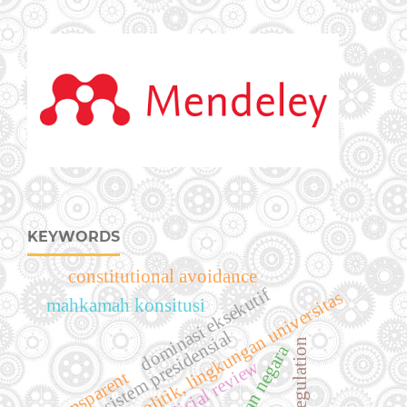
KEYWORDS
constitutional avoidance
dominasi eksekutif
kampanye politik, lingkungan universitas
mahkamah konsitusi
sistem presidensial
judicial review
transparent